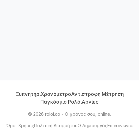
Ξυπνητήρι
Χρονόμετρο
Αντίστροφη Μέτρηση
Παγκόσμιο Ρολόι
Αργίες
©
2026
roloi.co - Ο χρόνος σου, online.
Όροι Χρήσης
Πολιτική Απορρήτου
Ο Δημιουργός
Επικοινωνία